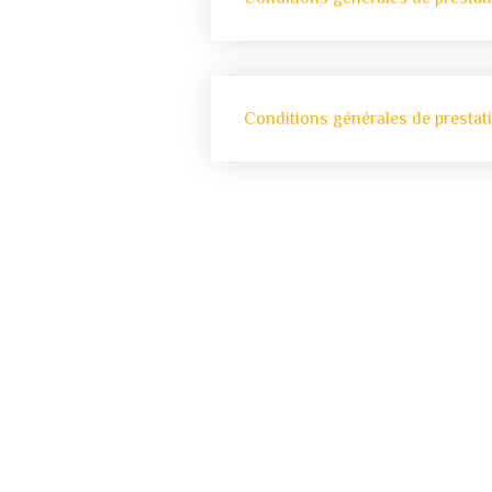
Conditions générales de prestat
Formulaire de
rétractation
Veuillez compléter le formulaire 
contre puis cliquer sur « Envoyer »
vous souhaitez vous rétracter sur
contrat.
IMPORTANT : N’oubliez pas