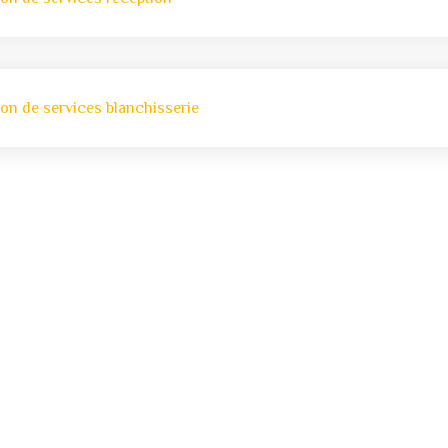
ion de services blanchisserie
Nom Prénom
Adresse
ci-
 si
Code postal et commune
 un
Date
 de